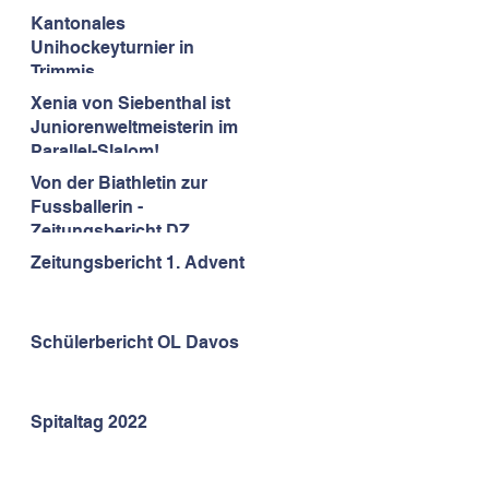
Kantonales
Unihockeyturnier in
Trimmis
Xenia von Siebenthal ist
Juniorenweltmeisterin im
Parallel-Slalom!
Von der Biathletin zur
Fussballerin -
Zeitungsbericht DZ
30.12.2022
Zeitungsbericht 1. Advent
Schülerbericht OL Davos
Spitaltag 2022