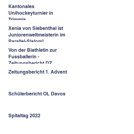
Kantonales
Unihockeyturnier in
Trimmis
Xenia von Siebenthal ist
Juniorenweltmeisterin im
Parallel-Slalom!
Von der Biathletin zur
Fussballerin -
Zeitungsbericht DZ
30.12.2022
Zeitungsbericht 1. Advent
Schülerbericht OL Davos
Spitaltag 2022